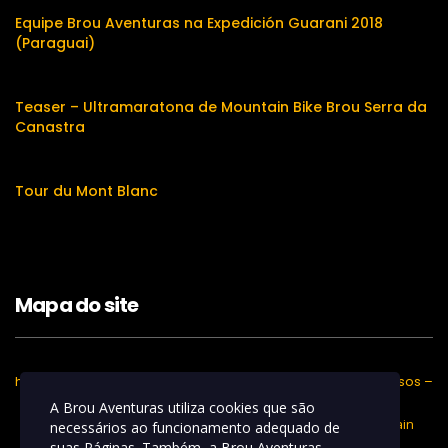
Equipe Brou Aventuras na Expedición Guarani 2018
(Paraguai)
Teaser – Ultramaratona de Mountain Bike Brou Serra da
Canastra
Tour du Mont Blanc
Mapa do site
home
Regulamentos – Percursos –
Resultados
A Brou Aventuras utiliza cookies que são
Desafio Brou de Mountain
necessários ao funcionamento adequado de
Bike
suas Páginas. Também, a Brou Aventuras