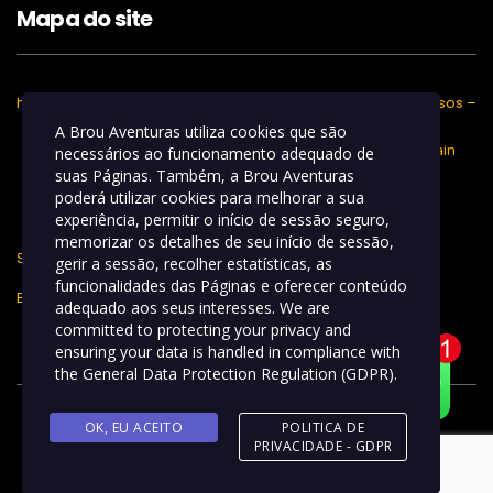
Mapa do site
home
Regulamentos – Percursos –
Resultados
A Brou Aventuras utiliza cookies que são
Desafio Brou de Mountain
necessários ao funcionamento adequado de
Bike
suas Páginas. Também, a Brou Aventuras
Brou E-Bike Series
poderá utilizar cookies para melhorar a sua
Brou Trail Run
experiência, permitir o início de sessão seguro,
memorizar os detalhes de seu início de sessão,
Seja Patrocinador
Palestras
gerir a sessão, recolher estatísticas, as
funcionalidades das Páginas e oferecer conteúdo
Blog
Contato
adequado aos seus interesses. We are
committed to protecting your privacy and
ensuring your data is handled in compliance with
the
General Data Protection Regulation (GDPR)
.
OK, EU ACEITO
POLITICA DE
PRIVACIDADE - GDPR
Copyright © 2019 - Desafio Brou - Site desenvolvido por
D&M
Agência